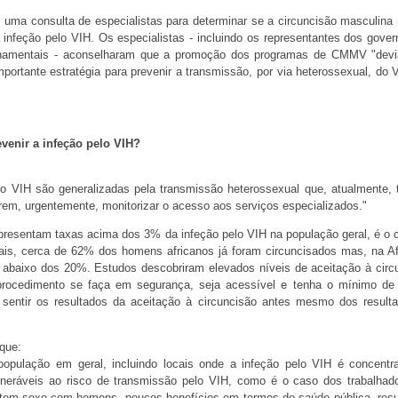
uma consulta de especialistas para determinar se a circuncisão masculina
 infeção pelo VIH. Os especialistas - incluindo os representantes dos gover
vernamentais - aconselharam que a promoção dos programas de CMMV "dev
ortante estratégia para prevenir a transmissão, por via heterossexual, do 
venir a infeção pelo VIH?
lo VIH são generalizadas pela transmissão heterossexual que, atualmente,
rem, urgentemente, monitorizar o acesso aos serviços especializados."
apresentam taxas acima dos 3% da infeção pelo VIH na população geral, é o 
ais, cerca de 62% dos homens africanos já foram circuncisados mas, na Af
 abaixo dos 20%. Estudos descobriram elevados níveis de aceitação à circ
rocedimento se faça em segurança, seja acessível e tenha o mínimo de 
 sentir os resultados da aceitação à circuncisão antes mesmo dos result
que:
opulação em geral, incluindo locais onde a infeção pelo VIH é concent
lneráveis ao risco de transmissão pelo VIH, como é o caso dos trabalhad
e tem sexo com homens, poucos benefícios em termos de saúde pública, resu