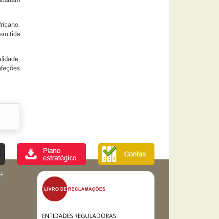
ricano.
smitida
lidade,
nfeções
H
ENTIDADES REGULADORAS