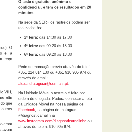
O teste é gratuito, anónimo e
confidencial, e tem os resultados em 20
minutos.
Na sede da SER+ os rastreios podem ser
realizados às:
2ª feira:
das 14:30 às 17:00
4ª feira:
das 09:20 às 13:00
nde). O
os e, a
6ª feira:
das 09:20 às 13:00
m terço
Pede-se marcação prévia através do telef.
+351 214 814 130 ou +351 910 905 974 ou
através do email:
alexandra.aguiar@sermais.pt
.
lo VIH,
Na Unidade Móvel o rastreio é feito por
 os não
ordem de chegada. Poderá conhecer a rota
 do que
da Unidade Móvel na nossa página de
 outros
Facebook
, na página de Instagram
@diagnosticarnalinha
www.instagram.com/diagnosticarnalinha
ou
olveram
através do telem. 910 905 974.
estavam