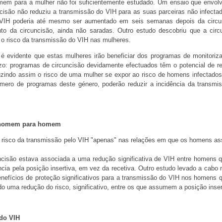
omem para a mulher não foi suficientemente estudado. Um ensaio que envol
isão não reduziu a transmissão do VIH para as suas parceiras não infecta
 VIH poderia até mesmo ser aumentado em seis semanas depois da circu
nto da circuncisão, ainda não saradas. Outro estudo descobriu que a circ
 o risco da transmissão do VIH nas mulheres.
é evidente que estas mulheres irão beneficiar dos programas de monitoriz
azo: programas de circuncisão devidamente efectuados têm o potencial de re
uzindo assim o risco de uma mulher se expor ao risco de homens infectado
úmero de programas deste género, poderão reduzir a incidência da transmi
do homem para homem
o risco da transmissão pelo VIH "apenas" nas relações em que os homens 
uncisão estava associada a uma redução significativa de VIH entre homens 
ia pela posição insertiva, em vez da recetiva. Outro estudo levado a cabo 
enefícios de proteção significativos para a transmissão do VIH nos homens 
o uma redução do risco, significativo, entre os que assumem a posição inser
do VIH