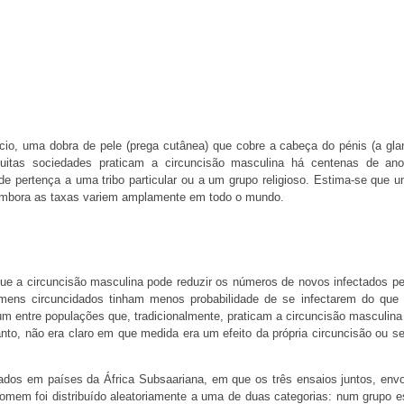
io, uma dobra de pele (prega cutânea) que cobre a cabeça do pénis (a gla
Muitas sociedades praticam a circuncisão masculina há centenas de an
e pertença a uma tribo particular ou a um grupo religioso. Estima-se que u
embora as taxas variem amplamente em todo o mundo.
que a circuncisão masculina pode reduzir os números de novos infectados pe
mens circuncidados tinham menos probabilidade de se infectarem do que
m entre populações que, tradicionalmente, praticam a circuncisão masculina
to, não era claro em que medida era um efeito da própria circuncisão ou se
izados em países da África Subsaariana, em que os três ensaios juntos, env
mem foi distribuído aleatoriamente a uma de duas categorias: num grupo 