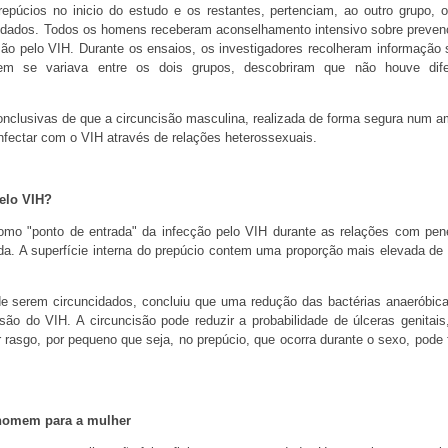
púcios no inicio do estudo e os restantes, pertenciam, ao outro grupo, o
idados. Todos os homens receberam aconselhamento intensivo sobre preve
são pelo VIH. Durante os ensaios, os investigadores recolheram informação 
em se variava entre os dois grupos, descobriram que não houve dif
onclusivas de que a circuncisão masculina, realizada de forma segura num a
fectar com o VIH através de relações heterossexuais.
elo VIH?
omo "ponto de entrada" da infecção pelo VIH durante as relações com pen
. A superfície interna do prepúcio contem uma proporção mais elevada de 
serem circuncidados, concluiu que uma redução das bactérias anaeróbic
o do VIH. A circuncisão pode reduzir a probabilidade de úlceras genitais
rasgo, por pequeno que seja, no prepúcio, que ocorra durante o sexo, pode fa
 homem para a mulher