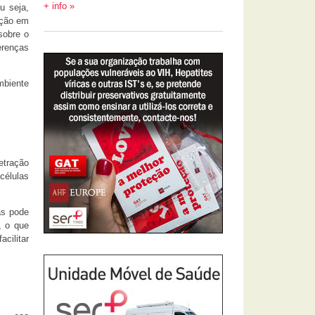
+ info »
u seja,
nção em
sobre o
erenças
mbiente
etração
células
as pode
, o que
cilitar