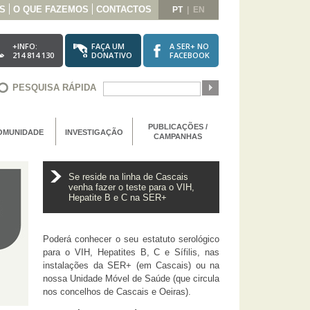
S
O QUE FAZEMOS
CONTACTOS
PT
|
EN
+INFO:
FAÇA UM
A SER+ NO
214 814 130
DONATIVO
FACEBOOK
PESQUISA RÁPIDA
PUBLICAÇÕES /
OMUNIDADE
INVESTIGAÇÃO
CAMPANHAS
Se reside na linha de Cascais
venha fazer o teste para o VIH,
Hepatite B e C na SER+
Poderá conhecer o seu estatuto serológico
para o VIH, Hepatites B, C e Sífilis, nas
instalações da SER+ (em Cascais) ou na
nossa Unidade Móvel de Saúde (que circula
nos concelhos de Cascais e Oeiras).