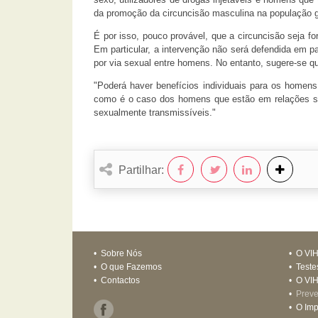
da promoção da circuncisão masculina na população g
É por isso, pouco provável, que a circuncisão seja f
Em particular, a intervenção não será defendida em 
por via sexual entre homens. No entanto, sugere-se q
"Poderá haver benefícios individuais para os homens
como é o caso dos homens que estão em relações ser
sexualmente transmissíveis."
Partilhar:
•
Sobre Nós
•
O VI
•
O que Fazemos
•
Teste
•
Contactos
•
O VIH
•
Prev
•
O Imp