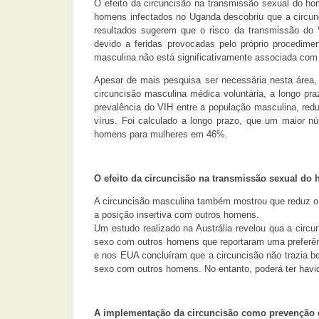
O efeito da circuncisão na transmissão sexual do h
homens infectados no Uganda descobriu que a circunc
resultados sugerem que o risco da transmissão do
devido a feridas provocadas pelo próprio procedime
masculina não está significativamente associada com
Apesar de mais pesquisa ser necessária nesta área, 
circuncisão masculina médica voluntária, a longo pr
prevalência do VIH entre a população masculina, red
vírus. Foi calculado a longo prazo, que um maior n
homens para mulheres em 46%.
O efeito da circuncisão na transmissão sexual 
A circuncisão masculina também mostrou que reduz 
a posição insertiva com outros homens.
Um estudo realizado na Austrália revelou qua a circ
sexo com outros homens que reportaram uma preferênc
e nos EUA concluíram que a circuncisão não trazia b
sexo com outros homens. No entanto, poderá ter havid
A implementação da circuncisão como prevenção 