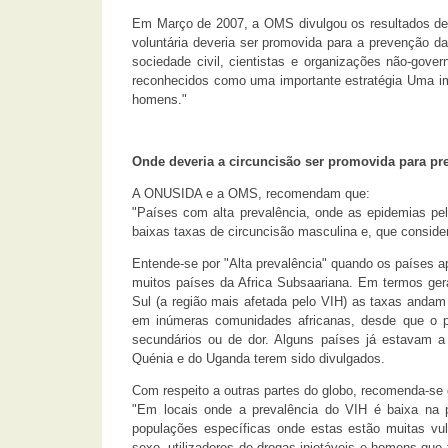
Em Março de 2007, a OMS divulgou os resultados de 
voluntária deveria ser promovida para a prevenção da
sociedade civil, cientistas e organizações não-go
reconhecidos como uma importante estratégia Uma imp
homens."
Onde deveria a circuncisão ser promovida para pre
A ONUSIDA e a OMS, recomendam que:
"Países com alta prevalência, onde as epidemias pe
baixas taxas de circuncisão masculina e, que conside
Entende-se por "Alta prevalência" quando os países 
muitos países da Africa Subsaariana. Em termos ger
Sul (a região mais afetada pelo VIH) as taxas andam
em inúmeras comunidades africanas, desde que o p
secundários ou de dor. Alguns países já estavam a
Quénia e do Uganda terem sido divulgados.
Com respeito a outras partes do globo, recomenda-se 
"Em locais onde a prevalência do VIH é baixa na p
populações específicas onde estas estão muitas vu
sexo, utilizadores de drogas injetáveis e homens qu