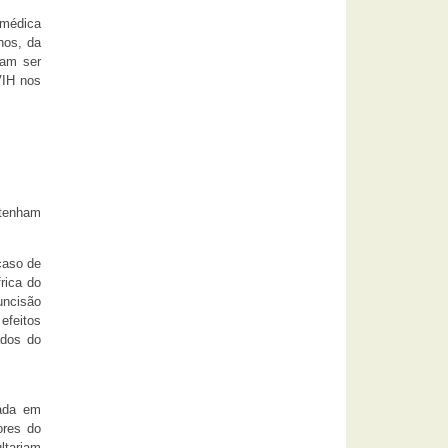
 médica
nos, da
iam ser
VIH nos
 tenham
caso de
rica do
uncisão
efeitos
ados do
rada em
ores do
ltariam