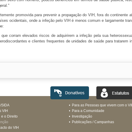
eral."
ortemente promovida para prevenir a propagação do VIH, fora do continente af
países ocidentais, onde a infeção pelo VIH é menos comum e largamente tran
ue:
 que corram elevados riscos de adquirirem a infeção pela sua heterossexua
odiscordantes e clientes frequentes de unidades de saúde para tratarem i
H/SIDA
•
Para as Pessoas que vivem com o VI
s VIH
•
Para a Comunidade
 e o Direito
•
Investigação
enção
•
Publicações / Campanhas
acto do VIH