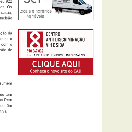
veu 922
das. Os
ncisão,
uncisão
ação da
duzir a
s com o
ssão de
assumem
que têm
no Peru
que têm
tiva.