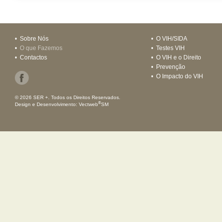
•
Sobre Nós
•
O VIH/SIDA
•
O que Fazemos
•
Testes VIH
•
Contactos
•
O VIH e o Direito
•
Prevenção
•
O Impacto do VIH
© 2026 SER +. Todos os Direitos Reservados.
®
Design e Desenvolvimento:
Vectweb
SM