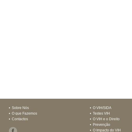
•
Sobre Nós
•
O VIH/SIDA
•
O que Fazemos
•
Testes VIH
•
Contactos
•
O VIH e o Direito
•
Prevenção
•
O Impacto do VIH