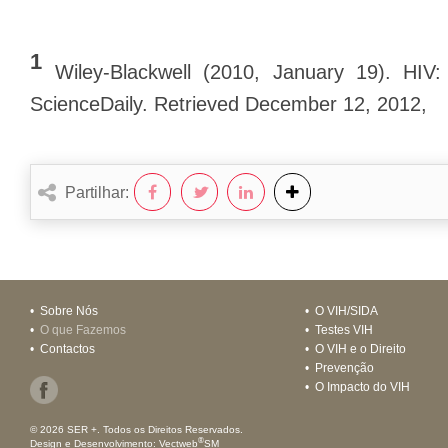
1
Wiley-Blackwell (2010, January 19). HIV
ScienceDaily. Retrieved December 12, 2012,
Partilhar:
•
Sobre Nós
•
O VIH/SIDA
•
O que Fazemos
•
Testes VIH
•
Contactos
•
O VIH e o Direito
•
Prevenção
•
O Impacto do VIH
© 2026 SER +. Todos os Direitos Reservados.
®
Design e Desenvolvimento:
Vectweb
SM