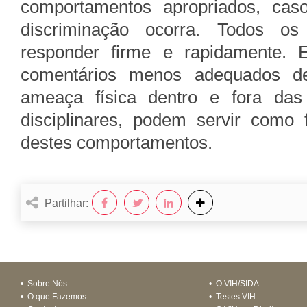
comportamentos apropriados, ca
discriminação ocorra. Todos o
responder firme e rapidamente. E
comentários menos adequados de
ameaça física dentro e fora das
disciplinares, podem servir como
destes comportamentos.
Partilhar:
•
Sobre Nós
•
O VIH/SIDA
•
O que Fazemos
•
Testes VIH