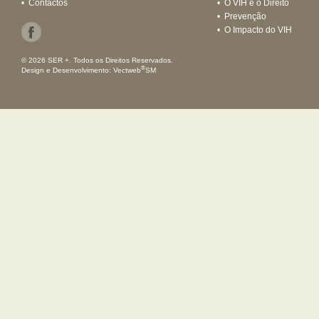
•
Contactos
•
O VIH e o Direito
•
Prevenção
•
O Impacto do VIH
© 2026 SER +. Todos os Direitos Reservados.
®
Design e Desenvolvimento:
Vectweb
SM