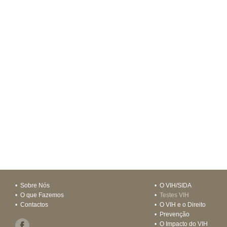
•
Sobre Nós
•
O VIH/SIDA
•
O que Fazemos
•
Testes VIH
•
Contactos
•
O VIH e o Direito
•
Prevenção
•
O Impacto do VIH