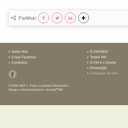
Partilhar:
•
Sobre Nós
•
O VIH/SIDA
•
O que Fazemos
•
Testes VIH
•
Contactos
•
O VIH e o Direito
•
Prevenção
•
O Impacto do VIH
© 2026 SER +. Todos os Direitos Reservados.
®
Design e Desenvolvimento:
Vectweb
SM