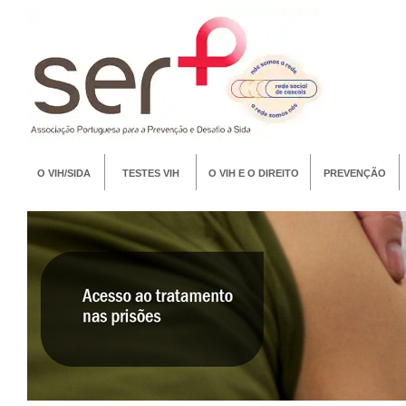
O VIH/SIDA
TESTES VIH
O VIH E O DIREITO
PREVENÇÃO