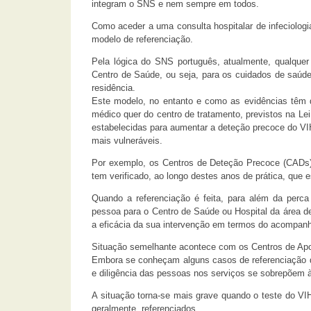
integram o SNS e nem sempre em todos.
Como aceder a uma consulta hospitalar de infeciolog
modelo de referenciação.
Pela lógica do SNS português, atualmente, qualquer
Centro de Saúde, ou seja, para os cuidados de saúde
residência.
Este modelo, no entanto e como as evidências têm d
médico quer do centro de tratamento, previstos na L
estabelecidas para aumentar a deteção precoce do VI
mais vulneráveis.
Por exemplo, os Centros de Deteção Precoce (CADs) d
tem verificado, ao longo destes anos de prática, que
Quando a referenciação é feita, para além da perc
pessoa para o Centro de Saúde ou Hospital da área de
a eficácia da sua intervenção em termos do acompan
Situação semelhante acontece com os Centros de Apoi
Embora se conheçam alguns casos de referenciação di
e diligência das pessoas nos serviços se sobrepõem à
A situação torna-se mais grave quando o teste do VI
geralmente, referenciados.