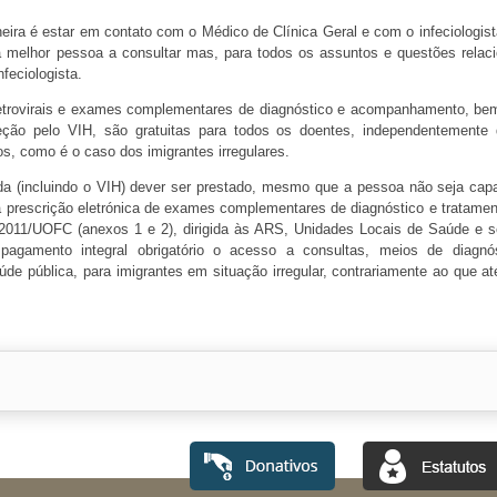
ra é estar em contato com o Médico de Clínica Geral e com o infeciologist
 melhor pessoa a consultar mas, para todos os assuntos e questões relac
feciologista.
rretrovirais e exames complementares de diagnóstico e acompanhamento, b
eção pelo VIH, são gratuitas para todos os doentes, independentemente
, como é o caso dos imigrantes irregulares.
a (incluindo o VIH) dever ser prestado, mesmo que a pessoa não seja cap
 à prescrição eletrónica de exames complementares de diagnóstico e tratamen
2011/UOFC (anexos 1 e 2), dirigida às ARS, Unidades Locais de Saúde e s
pagamento integral obrigatório o acesso a consultas, meios de diagnó
e pública, para imigrantes em situação irregular, contrariamente ao que at