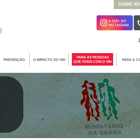
SOBRE NÓ
A SER+ NO
INSTAGRAM
PARA AS PESSOAS
PREVENÇÃO
O IMPACTO DO VIH
PARA A C
QUE VIVEM COM O VIH