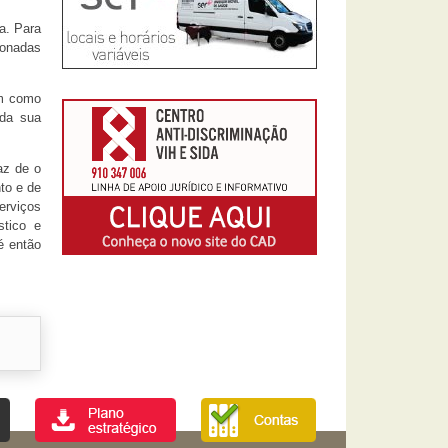
a. Para
ionadas
em como
 da sua
az de o
to e de
erviços
stico e
é então