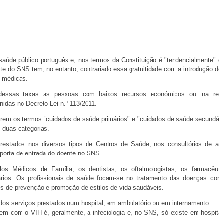
úde público português e, nos termos da Constituição é "tendencialmente" g
nte do SNS tem, no entanto, contrariado essa gratuitidade com a introdução d
s médicas.
dessas taxas as pessoas com baixos recursos económicos ou, na res
nidas no Decreto-Lei n.º 113/2011.
m os termos "cuidados de saúde primários" e "cuidados de saúde secundár
 duas categorias.
restados nos diversos tipos de Centros de Saúde, nos consultórios de 
 porta de entrada do doente no SNS.
os Médicos de Família, os dentistas, os oftalmologistas, os farmacêu
ários. Os profissionais de saúde focam-se no tratamento das doenças c
os de prevenção e promoção de estilos de vida saudáveis.
dos serviços prestados num hospital, em ambulatório ou em internamento.
em com o VIH é, geralmente, a infeciologia e, no SNS, só existe em hospit