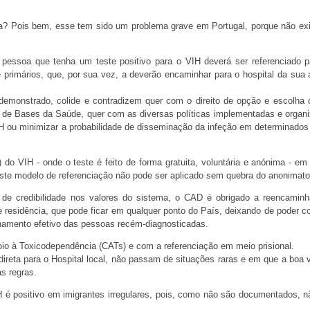
ia? Pois bem, esse tem sido um problema grave em Portugal, porque não ex
 pessoa que tenha um teste positivo para o VIH deverá ser referenciado 
 primários, que, por sua vez, a deverão encaminhar para o hospital da sua 
emonstrado, colide e contradizem quer com o direito de opção e escolha 
ei de Bases da Saúde, quer com as diversas políticas implementadas e organ
H ou minimizar a probabilidade de disseminação da infeção em determinados
o VIH - onde o teste é feito de forma gratuita, voluntária e anónima - em
 este modelo de referenciação não pode ser aplicado sem quebra do anonimato
a de credibilidade nos valores do sistema, o CAD é obrigado a reencamin
 residência, que pode ficar em qualquer ponto do País, deixando de poder c
hamento efetivo das pessoas recém-diagnosticadas.
o à Toxicodependência (CATs) e com a referenciação em meio prisional.
reta para o Hospital local, não passam de situações raras e em que a boa 
s regras.
H é positivo em imigrantes irregulares, pois, como não são documentados, n