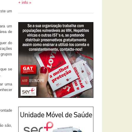
+ info »
iste um
para um
área de
quer do
izações
 grupos
 que se
.
har uma
onhecer
vontade
ão são,