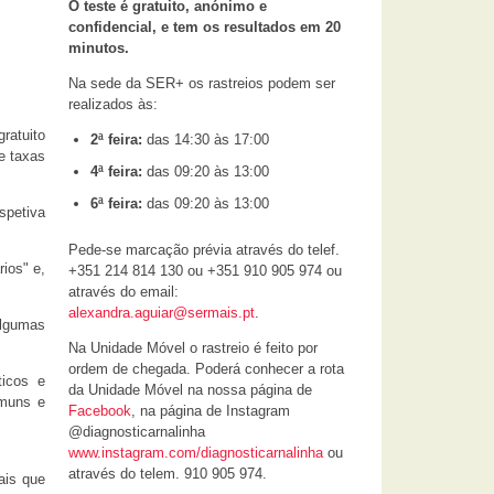
O teste é gratuito, anónimo e
confidencial, e tem os resultados em 20
minutos.
Na sede da SER+ os rastreios podem ser
realizados às:
ratuito
2ª feira:
das 14:30 às 17:00
e taxas
4ª feira:
das 09:20 às 13:00
6ª feira:
das 09:20 às 13:00
petiva
Pede-se marcação prévia através do telef.
ios" e,
+351 214 814 130 ou +351 910 905 974 ou
através do email:
alexandra.aguiar@sermais.pt
.
algumas
Na Unidade Móvel o rastreio é feito por
ordem de chegada. Poderá conhecer a rota
ticos e
da Unidade Móvel na nossa página de
omuns e
Facebook
, na página de Instagram
@diagnosticarnalinha
www.instagram.com/diagnosticarnalinha
ou
através do telem. 910 905 974.
ais que