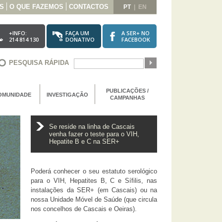
S
O QUE FAZEMOS
CONTACTOS
PT
|
EN
+INFO:
FAÇA UM
A SER+ NO
214 814 130
DONATIVO
FACEBOOK
PESQUISA RÁPIDA
PUBLICAÇÕES /
OMUNIDADE
INVESTIGAÇÃO
CAMPANHAS
Se reside na linha de Cascais
venha fazer o teste para o VIH,
Hepatite B e C na SER+
Poderá conhecer o seu estatuto serológico
para o VIH, Hepatites B, C e Sífilis, nas
instalações da SER+ (em Cascais) ou na
nossa Unidade Móvel de Saúde (que circula
nos concelhos de Cascais e Oeiras).