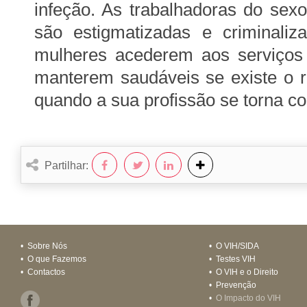
infeção. As trabalhadoras do sex
são estigmatizadas e criminaliz
mulheres acederem aos serviços
manterem saudáveis se existe o 
quando a sua profissão se torna c
Partilhar:
•
Sobre Nós
•
O VIH/SIDA
•
O que Fazemos
•
Testes VIH
•
Contactos
•
O VIH e o Direito
•
Prevenção
•
O Impacto do VIH