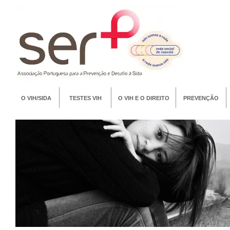
O VIH/SIDA
TESTES VIH
O VIH E O DIREITO
PREVENÇÃO