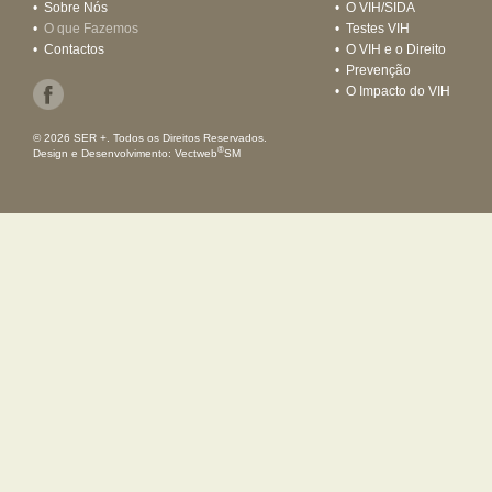
•
Sobre Nós
•
O VIH/SIDA
•
O que Fazemos
•
Testes VIH
•
Contactos
•
O VIH e o Direito
•
Prevenção
•
O Impacto do VIH
© 2026 SER +. Todos os Direitos Reservados.
®
Design e Desenvolvimento:
Vectweb
SM