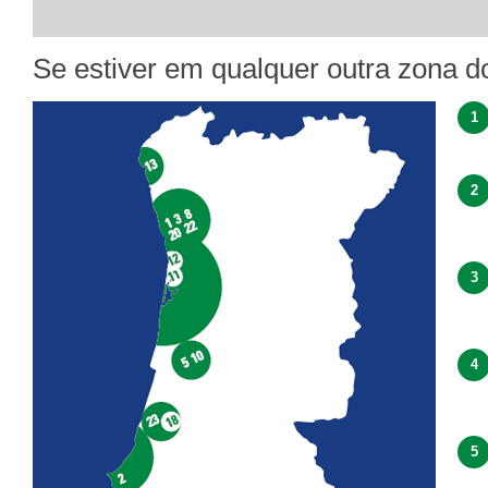
Se estiver em qualquer outra zona d
1
2
3
4
5