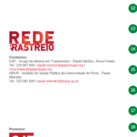
12
13
14
Contactos:
GAT - Grupo de Ativista em Tratamentos - Daniel Simões, Rosa Freitas
Tel.: 210 967 826 /
daniel.simoes@gatportugal.org
/
rosa.freitas@gatportugal.org
15
ISPUP - Instituto de Saúde Pública da Universidade do Porto - Paula
Meireles
Tel.: 222 061 820 /
paula.meireles@ispup.up.pt
16
17
18
Promotor: