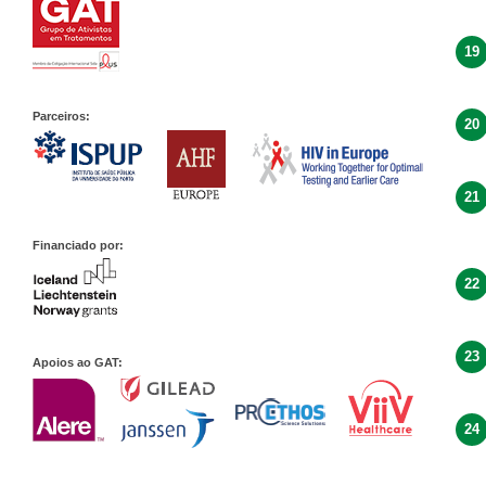
19
Parceiros:
20
21
Financiado por:
22
23
Apoios ao GAT:
24