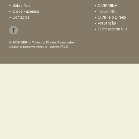
•
Sobre Nós
•
O VIH/SIDA
•
O que Fazemos
•
Testes VIH
•
Contactos
•
O VIH e o Direito
•
Prevenção
•
O Impacto do VIH
© 2026 SER +. Todos os Direitos Reservados.
®
Design e Desenvolvimento:
Vectweb
SM