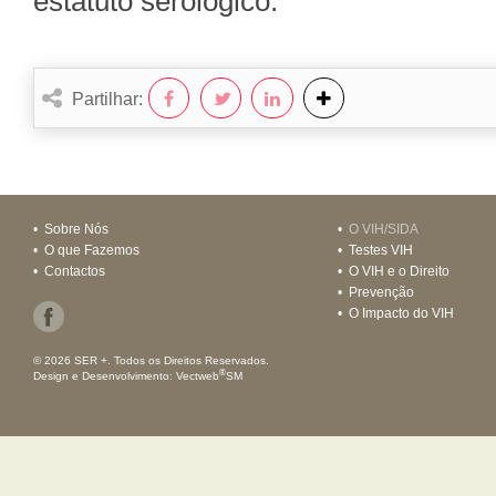
estatuto serológico.
Partilhar:
•
Sobre Nós
•
O VIH/SIDA
•
O que Fazemos
•
Testes VIH
•
Contactos
•
O VIH e o Direito
•
Prevenção
•
O Impacto do VIH
© 2026 SER +. Todos os Direitos Reservados.
®
Design e Desenvolvimento:
Vectweb
SM