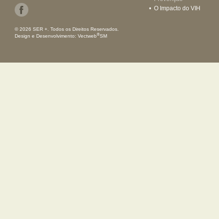
•
O Impacto do VIH
© 2026 SER +. Todos os Direitos Reservados.
®
Design e Desenvolvimento:
Vectweb
SM