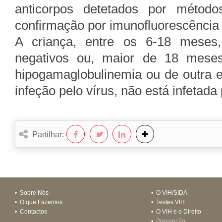
anticorpos detetados por método
confirmação por imunofluorescência 
A criança, entre os 6-18 meses
negativos ou, maior de 18 meses
hipogamaglobulinemia ou de outra ev
infeção pelo vírus, não está infetada
Partilhar:
•
Sobre Nós
•
O VIH/SIDA
•
O que Fazemos
•
Testes VIH
•
Contactos
•
O VIH e o Direito
•
Prevenção