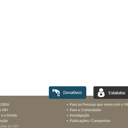
H/SIDA
•
Para as Pessoas que vivem com o VI
s VIH
•
Para a Comunidade
 e o Direito
•
Investigação
enção
•
Publicações / Campanhas
acto do VIH