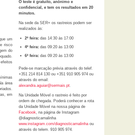
O teste é gratuito, anónimo e
confidencial, e tem os resultados em 20
minutos.
Na sede da SER+ os rastreios podem ser
realizados às:
2ª feira:
das 14:30 às 17:00
 que um
e risco
4ª feira:
das 09:20 às 13:00
agem do
6ª feira:
das 09:20 às 13:00
equado.
efeitos
Pede-se marcação prévia através do telef.
+351 214 814 130 ou +351 910 905 974 ou
mínimas
através do email:
Na área
alexandra.aguiar@sermais.pt
.
riados.
ias, em
Na Unidade Móvel o rastreio é feito por
ordem de chegada. Poderá conhecer a rota
da Unidade Móvel na nossa página de
Facebook
, na página de Instagram
@diagnosticarnalinha
www.instagram.com/diagnosticarnalinha
ou
através do telem. 910 905 974.