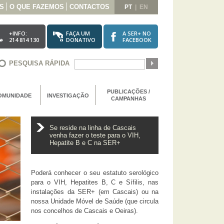
S
O QUE FAZEMOS
CONTACTOS
PT
|
EN
+INFO:
FAÇA UM
A SER+ NO
214 814 130
DONATIVO
FACEBOOK
PESQUISA RÁPIDA
PUBLICAÇÕES /
OMUNIDADE
INVESTIGAÇÃO
CAMPANHAS
Se reside na linha de Cascais
venha fazer o teste para o VIH,
Hepatite B e C na SER+
Poderá conhecer o seu estatuto serológico
para o VIH, Hepatites B, C e Sífilis, nas
instalações da SER+ (em Cascais) ou na
nossa Unidade Móvel de Saúde (que circula
nos concelhos de Cascais e Oeiras).