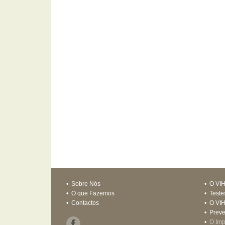
•
Sobre Nós
•
O VI
•
O que Fazemos
•
Teste
•
Contactos
•
O VIH
•
Prev
•
O Imp