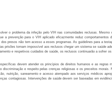
solver o problema da infeção pelo VIH nas comunidades reclusas. Mesmo
 que a prevenção para o VIH aplicado eficazmente reduz comportamentos d
ria dos presos não tem acesso a esses programas. As guidelines para a test
as prisões tornam impossível aos reclusos chegar um sistema se saúde ad
amento e respetivos cuidados de saúde, os reclusos continuarão a sofrer os 
específicas devem atender os princípios de direitos humanos e as regras 
ão discriminação e respeito pelas crenças religiosas e os preceitos morais. 
ção, nutrição, saneamento e acesso atempado aos serviços médicos aprop
oenças contagiosas. Intervenções de saúde devem ser baseadas em evidênc