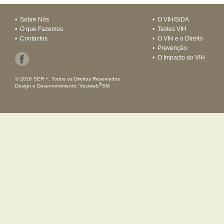
•
Sobre Nós
•
O VIH/SIDA
•
O que Fazemos
•
Testes VIH
•
Contactos
•
O VIH e o Direito
•
Prevenção
•
O Impacto do VIH
© 2026 SER +. Todos os Direitos Reservados.
®
Design e Desenvolvimento:
Vectweb
SM